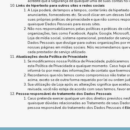
acredite que a segurança de qualquer uma de suas contas foi 
Links de hipertexto para outros sites e redes sociais
A Loja poderá, de tempos a tempos, conter links de hipertexto
anunciantes, fornecedores etc. Se você clicar em um desses l
suas próprias práticas de privacidade e que não somos respons
quaisquer Dados Pessoais para esses sites.
Não nos responsabilizamos pelas políticas e práticas de cole
organizações, tais como Facebook, Apple, Google, Microsoft,
Loja de mídia social, sistema operacional, prestador de serviç
Dados Pessoais que divulgar para outras organizações por mei
nossas páginas em mídias sociais. Nós recomendamos que você
cada prestador de serviço utilizado.
Atualizações desta Política de Privacidade
Se modificarmos nossa Política de Privacidade, publicaremos 
esta Política de Privacidade a qualquer momento. Caso haja a
informá-lo por meio das informações de contato que tivermo
Recordamos que nós temos como compromisso não tratar os 
acima, exceto se de outra forma requerido por lei ou ordem judi
Sua utilização da Loja após as alterações significa que aceito
revisada, você não esteja de acordo com seus termos, favor en
Pessoa responsável do tratamento dos Dados Pessoais
Caso pretenda exercer qualquer um dos direitos previstos nest
quaisquer dúvidas relacionadas ao Tratamento de seus Dados
pessoa responsável do tratamento dos Dados Pessoais é
El