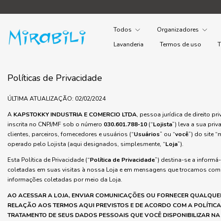
Todos
Organizadores
Lavanderia
Termos de uso
T
Políticas de Privacidade
ÚLTIMA ATUALIZAÇÃO: 02/02/2024
A
KAPSTOKKY INDUSTRIA E COMERCIO LTDA
, pessoa jurídica de direito p
inscrita no CNPJ/MF sob o número
030.601.788-10
(“
Lojista
”) leva a sua pri
clientes, parceiros, fornecedores e usuários (“
Usuários
” ou “
você
”) do site “
operado pelo Lojista (aqui designados, simplesmente, “
Loja
”).
Esta Política de Privacidade (“
Política de Privacidade
”) destina-se a inform
coletadas em suas visitas à nossa Loja e em mensagens que trocamos com 
informações coletadas por meio da Loja.
AO ACESSAR A LOJA, ENVIAR COMUNICAÇÕES OU FORNECER QUALQUER
RELAÇÃO AOS TERMOS AQUI PREVISTOS E DE ACORDO COM A POLÍTICA 
TRATAMENTO DE SEUS DADOS PESSOAIS QUE VOCÊ DISPONIBILIZAR NA 