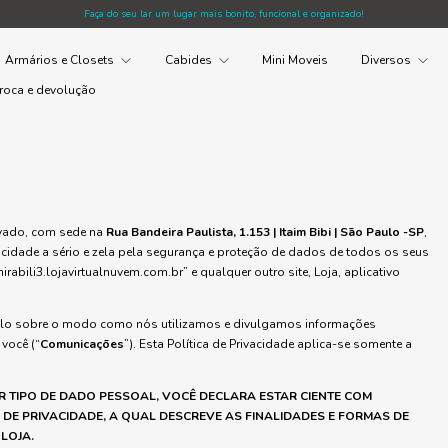
Faça do seu lar um lugar mais bonito, funcional e organizado!
Armários e Closets
Cabides
Mini Moveis
Diversos
roca e devolução
rivado, com sede na
Rua Bandeira Paulista, 1.153 | Itaim Bibi | São Paulo -SP
,
vacidade a sério e zela pela segurança e proteção de dados de todos os seus
mirabili3.lojavirtualnuvem.com.br” e qualquer outro site, Loja, aplicativo
á-lo sobre o modo como nós utilizamos e divulgamos informações
você (“
Comunicações
”). Esta Política de Privacidade aplica-se somente a
 TIPO DE DADO PESSOAL, VOCÊ DECLARA ESTAR CIENTE COM
DE PRIVACIDADE, A QUAL DESCREVE AS FINALIDADES E FORMAS DE
LOJA.