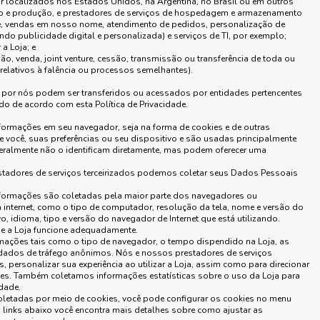
r localizados nos Estados Unidos, na Argentina, no Brasil ou em outros
ão e produção, e prestadores de serviços de hospedagem e armazenamento
te, vendas em nosso nome, atendimento de pedidos, personalização de
ndo publicidade digital e personalizada) e serviços de TI, por exemplo;
a Loja; e
ão, venda, joint venture, cessão, transmissão ou transferência de toda ou
 relativos à falência ou processos semelhantes).
 por nós podem ser transferidos ou acessados por entidades pertencentes
 de acordo com esta Política de Privacidade.
nformações em seu navegador, seja na forma de cookies e de outras
você, suas preferências ou seu dispositivo e são usadas principalmente
eralmente não o identificam diretamente, mas podem oferecer uma
estadores de serviços terceirizados podemos coletar seus Dados Pessoais
ormações são coletadas pela maior parte dos navegadores ou
internet, como o tipo de computador, resolução da tela, nome e versão do
, idioma, tipo e versão do navegador de Internet que está utilizando.
ue a Loja funcione adequadamente.
mações tais como o tipo de navegador, o tempo dispendido na Loja, as
s dados de tráfego anônimos. Nós e nossos prestadores de serviços
, personalizar sua experiência ao utilizar a Loja, assim como para direcionar
ses. Também coletamos informações estatísticas sobre o uso da Loja para
dade.
letadas por meio de cookies, você pode configurar os cookies no menu
 links abaixo você encontra mais detalhes sobre como ajustar as