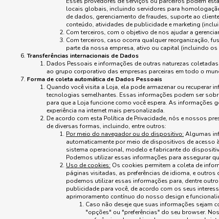
Esses provedores de serviços ou parceiros podem esta
locais globais, incluindo servidores para homologaç
de dados, gerenciamento de fraudes, suporte ao clien
conteúdo, atividades de publicidade e marketing (inclui
Com terceiros, com o objetivo de nos ajudar a gerenciar 
Com terceiros, caso ocorra qualquer reorganização, fus
parte da nossa empresa, ativo ou capital (incluindo os
Transferências internacionais de Dados
Dados Pessoais e informações de outras naturezas coletadas
ao grupo corporativo das empresas parceiras em todo o mundo
Forma de coleta automática de Dados Pessoais
Quando você visita a Loja, ela pode armazenar ou recuperar i
tecnologias semelhantes. Essas informações podem ser sobre 
para que a Loja funcione como você espera. As informações g
experiência na internet mais personalizada.
De acordo com esta Política de Privacidade, nós e nossos pr
de diversas formas, incluindo, entre outros:
Por meio do navegador ou do dispositivo:
Algumas inf
automaticamente por meio de dispositivos de acesso à 
sistema operacional, modelo e fabricante do dispositivo
Podemos utilizar essas informações para assegurar q
Uso de cookies:
Os cookies permitem a coleta de infor
páginas visitadas, as preferências de idioma, e outro
podemos utilizar essas informações para, dentre outros
publicidade para você, de acordo com os seus interes
aprimoramento contínuo do nosso design e funcionali
Caso não deseje que suas informações sejam co
"opções" ou "preferências" do seu browser. Nos