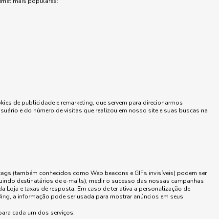
ernet mais populares:
ies de publicidade e remarketing, que servem para direcionarmos
suário e do número de visitas que realizou em nosso site e suas buscas na
 tags (também conhecidos como Web beacons e GIFs invisíveis) podem ser
ncluindo destinatários de e-mails), medir o sucesso das nossas campanhas
da Loja e taxas de resposta. Em caso de ter ativa a personalização de
ing, a informação pode ser usada para mostrar anúncios em seus
para cada um dos serviços: