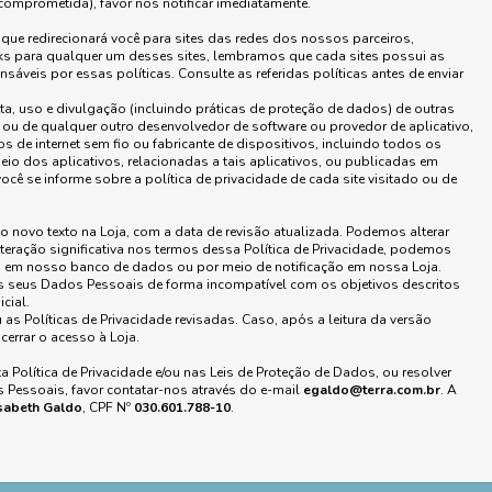
comprometida), favor nos notificar imediatamente.
 que redirecionará você para sites das redes dos nossos parceiros,
inks para qualquer um desses sites, lembramos que cada sites possui as
áveis por essas políticas. Consulte as referidas políticas antes de enviar
ta, uso e divulgação (incluindo práticas de proteção de dados) de outras
 ou de qualquer outro desenvolvedor de software ou provedor de aplicativo,
os de internet sem fio ou fabricante de dispositivos, incluindo todos os
o dos aplicativos, relacionadas a tais aplicativos, ou publicadas em
 se informe sobre a política de privacidade de cada site visitado ou de
o novo texto na Loja, com a data de revisão atualizada. Podemos alterar
lteração significativa nos termos dessa Política de Privacidade, podemos
s em nosso banco de dados ou por meio de notificação em nossa Loja.
seus Dados Pessoais de forma incompatível com os objetivos descritos
cial.
u as Políticas de Privacidade revisadas. Caso, após a leitura da versão
cerrar o acesso à Loja.
a Política de Privacidade e/ou nas Leis de Proteção de Dados, ou resolver
 Pessoais, favor contatar-nos através do e-mail
egaldo@terra.com.br
. A
isabeth Galdo
, CPF Nº
030.601.788-10
.