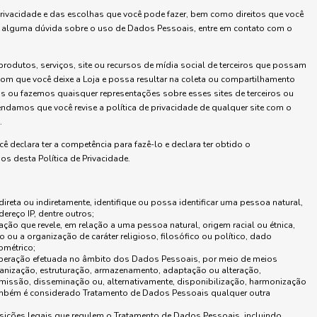
 privacidade e das escolhas que você pode fazer, bem como direitos que você
er alguma dúvida sobre o uso de Dados Pessoais, entre em contato com o
 produtos, serviços, site ou recursos de mídia social de terceiros que possam
com que você deixe a Loja e possa resultar na coleta ou compartilhamento
 ou fazemos quaisquer representações sobre esses sites de terceiros ou
ndamos que você revise a política de privacidade de qualquer site com o
.
ê declara ter a competência para fazê-lo e declara ter obtido o
s desta Política de Privacidade.
ireta ou indiretamente, identifique ou possa identificar uma pessoa natural,
reço IP, dentre outros;
ação que revele, em relação a uma pessoa natural, origem racial ou étnica,
to ou a organização de caráter religioso, filosófico ou político, dado
ométrico;
operação efetuada no âmbito dos Dados Pessoais, por meio de meios
ganização, estruturação, armazenamento, adaptação ou alteração,
nsmissão, disseminação ou, alternativamente, disponibilização, harmonização
Também é considerado Tratamento de Dados Pessoais qualquer outra
sições legais que regulem o Tratamento de Dados Pessoais, incluindo,