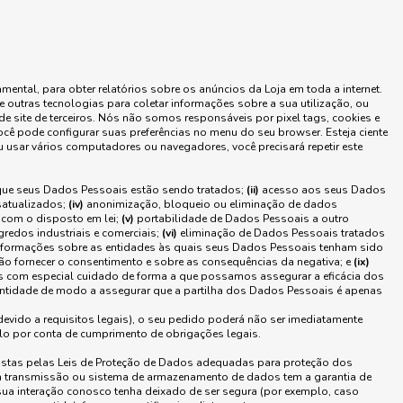
tal, para obter relatórios sobre os anúncios da Loja em toda a internet.
 e outras tecnologias para coletar informações sobre a sua utilização, ou
 de site de terceiros. Nós não somos responsáveis por pixel tags, cookies e
Você pode configurar suas preferências no menu do seu browser. Esteja ciente
usar vários computadores ou navegadores, você precisará repetir este
ue seus Dados Pessoais estão sendo tratados;
(ii)
acesso aos seus Dados
satualizados;
(iv)
anonimização, bloqueio ou eliminação de dados
 com o disposto em lei;
(v)
portabilidade de Dados Pessoais a outro
gredos industriais e comerciais;
(vi)
eliminação de Dados Pessoais tratados
formações sobre as entidades às quais seus Dados Pessoais tenham sido
ão fornecer o consentimento e sobre as consequências da negativa; e
(ix)
s com especial cuidado de forma a que possamos assegurar a eficácia dos
identidade de modo a assegurar que a partilha dos Dados Pessoais é apenas
devido a requisitos legais), o seu pedido poderá não ser imediatamente
lo por conta de cumprimento de obrigações legais.
istas pelas Leis de Proteção de Dados adequadas para proteção dos
a transmissão ou sistema de armazenamento de dados tem a garantia de
ua interação conosco tenha deixado de ser segura (por exemplo, caso