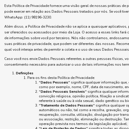
Esta Política de Privacidade fornece uma visão geral de nossas práticas de
pode exercer em relação aos Dados Pessoais tratados por nós. Se você tiv
WhatsApp: (11) 98196-3230.
Além disso, a Política de Privacidade não se aplica a quaisquer aplicativos,
ser oferecidos ou acessados por meio da Loja. O acesso a esses links fará 
de informações sobre você por terceiros. Nós não controlamos, endossamos
suas práticas de privacidade, que podem ser diferentes das nossas. Recome
qual você interaja antes de permitir a coleta e o uso de seus Dados Pessoais
Caso você nos envie Dados Pessoais referentes a outras pessoas físicas, voc
consentimento necessário para autorizar o uso de tais informações nos termo
Definições
Para os fins desta Política de Privacidade:
“Dados Pessoais”
significa qualquer informação que, d
como por exemplo, nome, CPF, data de nascimento, ende
“Dados Pessoais Sensíveis”
significa qualquer inform
convicção religiosa, opinião política, filiação a sindica
referente à saúde ou à vida sexual, dado genético ou bi
“Tratamento de Dados Pessoais”
significa qualquer 
automáticos ou não, tal como a recolha, gravação, or
recuperação, consulta, utilização, divulgação por tra
ou associação, restrição, eliminação ou destruição. 
operação prevista nos termos da legislação aplicável;
“Leis de Proteção de Dados”
significa todas as dispo