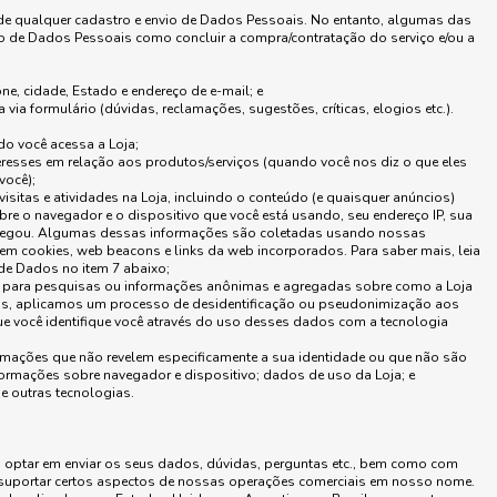
de qualquer cadastro e envio de Dados Pessoais. No entanto, algumas das
o de Dados Pessoais como concluir a compra/contratação do serviço e/ou a
e, cidade, Estado e endereço de e-mail; e
via formulário (dúvidas, reclamações, sugestões, críticas, elogios etc.).
o você acessa a Loja;
eresses em relação aos produtos/serviços (quando você nos diz o que eles
você);
sitas e atividades na Loja, incluindo o conteúdo (e quaisquer anúncios)
bre o navegador e o dispositivo que você está usando, seu endereço IP, sua
ê chegou. Algumas dessas informações são coletadas usando nossas
em cookies, web beacons e links da web incorporados. Para saber mais, leia
e Dados no item 7 abaixo;
para pesquisas ou informações anônimas e agregadas sobre como a Loja
sos, aplicamos um processo de desidentificação ou pseudonimização aos
e você identifique você através do uso desses dados com a tecnologia
rmações que não revelem especificamente a sua identidade ou que não são
formações sobre navegador e dispositivo; dados de uso da Loja; e
e outras tecnologias.
u optar em enviar os seus dados, dúvidas, perguntas etc., bem como com
u suportar certos aspectos de nossas operações comerciais em nosso nome.