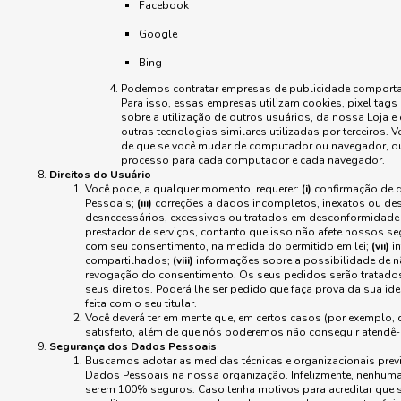
Facebook
Google
Bing
Podemos contratar empresas de publicidade comportamen
Para isso, essas empresas utilizam cookies, pixel tags
sobre a utilização de outros usuários, da nossa Loja e
outras tecnologias similares utilizadas por terceiros. 
de que se você mudar de computador ou navegador, ou 
processo para cada computador e cada navegador.
Direitos do Usuário
Você pode, a qualquer momento, requerer:
(i)
confirmação de q
Pessoais;
(iii)
correções a dados incompletos, inexatos ou de
desnecessários, excessivos ou tratados em desconformidade
prestador de serviços, contanto que isso não afete nossos se
com seu consentimento, na medida do permitido em lei;
(vii)
in
compartilhados;
(viii)
informações sobre a possibilidade de n
revogação do consentimento. Os seus pedidos serão tratado
seus direitos. Poderá lhe ser pedido que faça prova da sua 
feita com o seu titular.
Você deverá ter em mente que, em certos casos (por exemplo, 
satisfeito, além de que nós poderemos não conseguir atendê-
Segurança dos Dados Pessoais
Buscamos adotar as medidas técnicas e organizacionais prev
Dados Pessoais na nossa organização. Infelizmente, nenhum
serem 100% seguros. Caso tenha motivos para acreditar que s