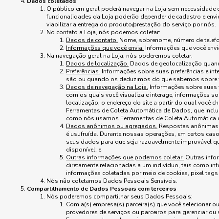
Dados coletados
O público em geral poderá navegar na Loja sem necessidade 
funcionalidades da Loja poderão depender de cadastro e envi
viabilizar a entrega do produto/prestação do serviço por nós.
No contato a Loja, nós podemos coletar:
Dados de contato.
Nome, sobrenome, número de telefon
Informações que você envia.
Informações que você envia 
Na navegação geral na Loja, nós poderemos coletar:
Dados de localização.
Dados de geolocalização quand
Preferências.
Informações sobre suas preferências e int
são ou quando os deduzimos do que sabemos sobre 
Dados de navegação na Loja.
Informações sobre suas vi
com os quais você visualiza e interage, informações so
localização, o endereço do site a partir do qual voc
Ferramentas de Coleta Automática de Dados, que inclu
como nós usamos Ferramentas de Coleta Automática d
Dados anônimos ou agregados.
Respostas anônimas 
é usufruída. Durante nossas operações, em certos ca
seus dados para que seja razoavelmente improvável qu
disponível; e
Outras informações que podemos coletar.
Outras info
diretamente relacionadas a um indivíduo, tais como in
informações coletadas por meio de cookies, pixel tags 
Nós não coletamos Dados Pessoais Sensíveis.
Compartilhamento de Dados Pessoais com terceiros
Nós poderemos compartilhar seus Dados Pessoais:
Com a(s) empresa(s) parceira(s) que você selecionar o
provedores de serviços ou parceiros para gerenciar o