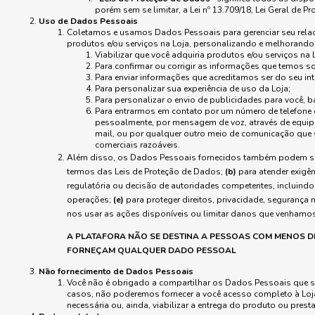
porém sem se limitar, a Lei nº 13.709/18, Lei Geral de 
Uso de Dados Pessoais
Coletamos e usamos Dados Pessoais para gerenciar seu rela
produtos e/ou serviços na Loja, personalizando e melhorand
Viabilizar que você adquiria produtos e/ou serviços na 
Para confirmar ou corrigir as informações que temos so
Para enviar informações que acreditamos ser do seu int
Para personalizar sua experiência de uso da Loja;
Para personalizar o envio de publicidades para você, 
Para entrarmos em contato por um número de telefone 
pessoalmente, por mensagem de voz, através de equip
mail, ou por qualquer outro meio de comunicação que se
comerciais razoáveis.
Além disso, os Dados Pessoais fornecidos também podem ser
termos das Leis de Proteção de Dados;
(b)
para atender exigên
regulatória ou decisão de autoridades competentes, incluindo
operações;
(e)
para proteger direitos, privacidade, segurança 
nos usar as ações disponíveis ou limitar danos que venhamos
A PLATAFORA NÃO SE DESTINA A PESSOAS COM MENOS DE
FORNEÇAM QUALQUER DADO PESSOAL
Não fornecimento de Dados Pessoais
Você não é obrigado a compartilhar os Dados Pessoais que so
casos, não poderemos fornecer a você acesso completo à Loja,
necessária ou, ainda, viabilizar a entrega do produto ou prest