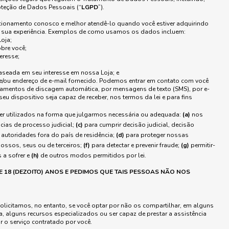
Proteção de Dados Pessoais (“
LGPD
”).
cionamento conosco e melhor atendê-lo quando você estiver adquirindo
o sua experiência. Exemplos de como usamos os dados incluem:
Loja;
bre você;
eresse;
baseada em seu interesse em nossa Loja; e
e/ou endereço de e-mail fornecido. Podemos entrar em contato com você
amentos de discagem automática, por mensagens de texto (SMS), por e-
u dispositivo seja capaz de receber, nos termos da lei e para fins
 utilizados na forma que julgarmos necessária ou adequada:
(a)
nos
cias de processo judicial;
(c)
para cumprir decisão judicial, decisão
 autoridades fora do país de residência;
(d)
para proteger nossas
nossos, seus ou de terceiros;
(f)
para detectar e prevenir fraude;
(g)
permitir-
 a sofrer e
(h)
de outros modos permitidos por lei.
 18 (DEZOITO) ANOS E PEDIMOS QUE TAIS PESSOAS NÃO NOS
licitamos, no entanto, se você optar por não os compartilhar, em alguns
 alguns recursos especializados ou ser capaz de prestar a assistência
ar o serviço contratado por você.