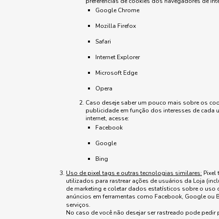
preferências de cookies dos navegadores de int
Google Chrome
Mozilla Firefox
Safari
Internet Explorer
Microsoft Edge
Opera
Caso deseje saber um pouco mais sobre os cook
publicidade em função dos interesses de cada u
internet, acesse:
Facebook
Google
Bing
Uso de pixel tags e outras tecnologias similares:
Pixel
utilizados para rastrear ações de usuários da Loja (i
de marketing e coletar dados estatísticos sobre o uso 
anúncios em ferramentas como Facebook, Google ou B
serviços.
No caso de você não desejar ser rastreado pode pedir 